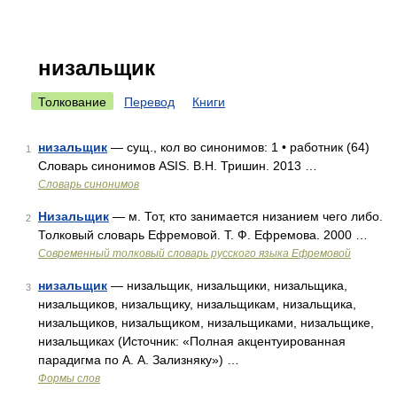
низальщик
Толкование
Перевод
Книги
низальщик
— сущ., кол во синонимов: 1 • работник (64)
1
Словарь синонимов ASIS. В.Н. Тришин. 2013 …
Словарь синонимов
Низальщик
— м. Тот, кто занимается низанием чего либо.
2
Толковый словарь Ефремовой. Т. Ф. Ефремова. 2000 …
Современный толковый словарь русского языка Ефремовой
низальщик
— низальщик, низальщики, низальщика,
3
низальщиков, низальщику, низальщикам, низальщика,
низальщиков, низальщиком, низальщиками, низальщике,
низальщиках (Источник: «Полная акцентуированная
парадигма по А. А. Зализняку») …
Формы слов