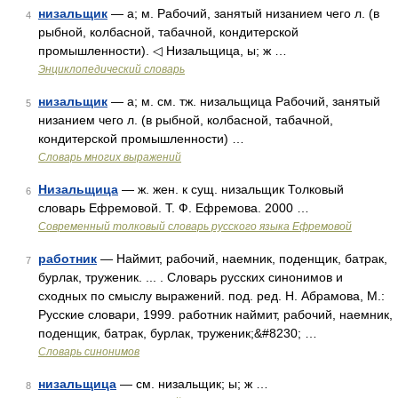
низальщик
— а; м. Рабочий, занятый низанием чего л. (в
4
рыбной, колбасной, табачной, кондитерской
промышленности). ◁ Низальщица, ы; ж …
Энциклопедический словарь
низальщик
— а; м. см. тж. низальщица Рабочий, занятый
5
низанием чего л. (в рыбной, колбасной, табачной,
кондитерской промышленности) …
Словарь многих выражений
Низальщица
— ж. жен. к сущ. низальщик Толковый
6
словарь Ефремовой. Т. Ф. Ефремова. 2000 …
Современный толковый словарь русского языка Ефремовой
работник
— Наймит, рабочий, наемник, поденщик, батрак,
7
бурлак, труженик. ... . Словарь русских синонимов и
сходных по смыслу выражений. под. ред. Н. Абрамова, М.:
Русские словари, 1999. работник наймит, рабочий, наемник,
поденщик, батрак, бурлак, труженик;&#8230; …
Словарь синонимов
низальщица
— см. низальщик; ы; ж …
8